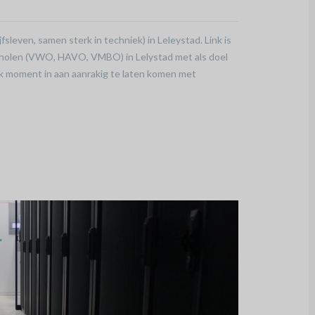
jfsleven, samen sterk in techniek) in Leleystad. Link is
cholen (VWO, HAVO, VMBO) in Lelystad met als doel
 moment in aan aanrakig te laten komen met