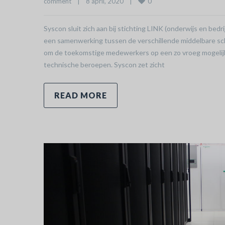
0
comment
|
8 april, 2020    
|
Syscon sluit zich aan bij stichting LINK (onderwijs en bedri
een samenwerking tussen de verschillende middelbare s
om de toekomstige medewerkers op een zo vroeg mogelijk
technische beroepen. Syscon zet zicht
READ MORE