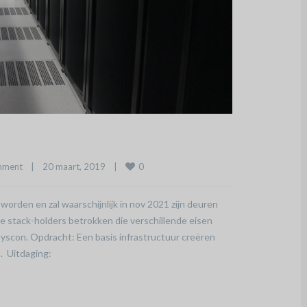
0
mment
|
20 maart, 2019    
|
worden en zal waarschijnlijk in nov 2021 zijn deuren
de stack-holders betrokken die verschillende eisen
yscon. Opdracht: Een basis infrastructuur creëren
. Uitdaging: