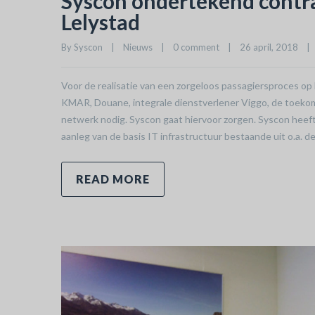
Syscon ondertekend contr
Lelystad
By 
Syscon
|
Nieuws
|
0 comment
|
26 april, 2018    
|
Voor de realisatie van een zorgeloos passagiersproces o
KMAR, Douane, integrale dienstverlener Viggo, de toekoms
netwerk nodig. Syscon gaat hiervoor zorgen. Syscon heef
aanleg van de basis IT infrastructuur bestaande uit o.a. d
READ MORE