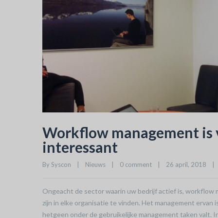
Workflow management is 
interessant
By 
Syscon
|
Nieuws
|
0 comment
|
26 april, 2018    
|
Ongeacht de sector waarin uw bedrijf actief is, workflo
zijn in elke organisatie te vinden. Het management ervan 
hetgeen onder de gebruikelijke management taken valt.