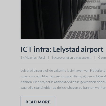
ICT infra: Lelystad airport
By 
Maarten IJssel
|
Succesverhalen datacentrum
|
0 co
Lelystad airport wil de vakantie luchthaven van Nederland 
open voor vluchten binnen Europa. Hierbij zijn verschillen
hebben. Het project is aanbesteed en is gewonnen door S
waar alle stakeholder op de luchthaven op kunnen werken
READ MORE