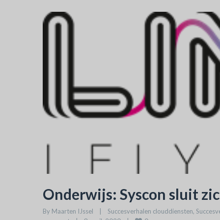
Onderwijs: Syscon sluit zi
By 
Maarten IJssel
|
Succesverhalen clouddiensten
, 
Succesv