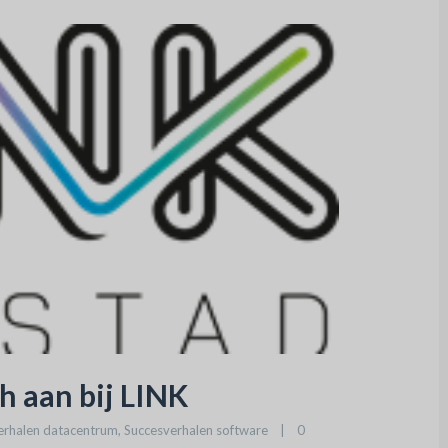
ch aan bij LINK
erhalen datacentrum
, 
Succesverhalen software
|
0 