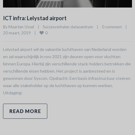
ICT infra: Lelystad airport
By 
Maarten IJssel
|
Succesverhalen datacentrum
|
0 comment
|
0
20 maart, 2019    
|
Lelystad airport wil de vakantie luchthaven van Nederland worden
en zal waarschijnlijk in nov 2021 zijn deuren open voor vluchten
binnen Europa. Hierbij zijn verschillende stack-holders betrokken die
verschillende eisen hebben. Het project is aanbesteed en is
gewonnen door Syscon. Opdracht: Een basis infrastructuur creëren
waar alle stakeholder op de luchthaven op kunnen werken.
Uitdaging:
READ MORE